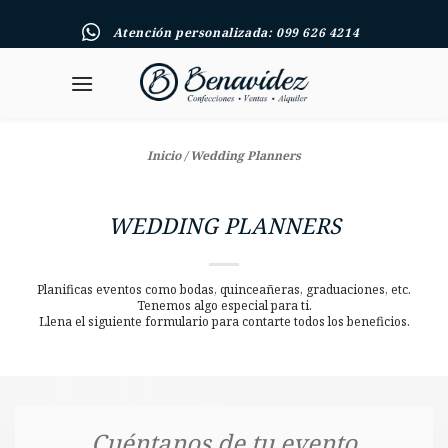
Skip
Atención personalizada: 099 626 4214
to
content
Inicio
/
Wedding Planners
WEDDING PLANNERS
Planificas eventos como bodas, quinceañeras, graduaciones, etc.
Tenemos algo especial para ti.
Llena el siguiente formulario para contarte todos los beneficios.
Cuéntanos de tu evento